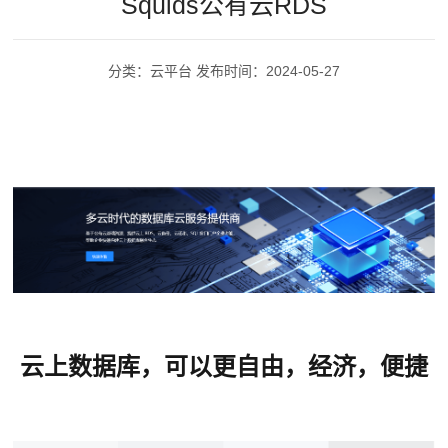
Squids公有云RDS
COMPANY
务
PROFILE
分类：云平台 发布时间：2024-05-27
企业文化
PRODUCT
CORPORATE
SERVICES
CULTURE
云
解决方案
平
SOLUTION
台
系统解决方
联系我们
云
案 SYSTEM
运
CONTACT
SOLUTIONS
维
能
数
US
云上数据库，可以更自由，经济，便捷
源
联系方式
据
管
Contact
治
理
information
理