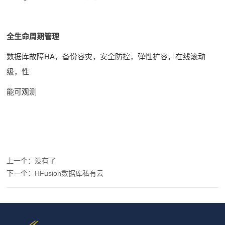
软
件
全生命周期管理
应
用
数据库故障HA，备份容灾，安全防控，弹性扩容，在线滚动
系
级，性
统
能可观测
一
体
机
上一个：没有了
下一个：HFusion数据库私有云