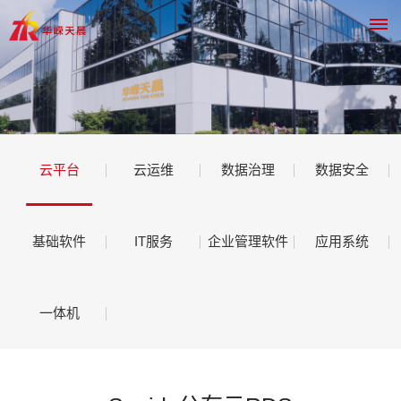
网
站
云平台
云运维
数据治理
数据安全
首
页
基础软件
IT服务
企业管理软件
应用系统
关于我
们
一体机
ABOUT
US
公司简介
产品和服