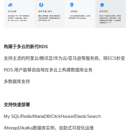
解
数
决
据
方
安
案
全
基
构建于多云的新代RDS
础
软
支持主流的阿里云/腾讯芸/华为云/亚马逊等服务商，将ECS秒变
件
RDS.用户能够自由地在多云上构建数据库业务
IT
多数据库支持
服
务
企
支持快速部署
业
My SQL/Redis/MariaDB/ClickHouse/ElasticSearch
管
理
/MongoD/kafka数据库实例，自助式可视化运维