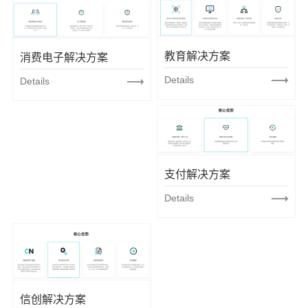
COMPANY
务
PROFILE
企业文化
教育解决方案
消费电子解决方案
PRODUCT
CORPORATE
Details
Details
SERVICES
CULTURE
云
解决方案
平
SOLUTION
台
系统解决方
联系我们
云
支付解决方案
案 SYSTEM
运
Details
CONTACT
SOLUTIONS
维
能
数
US
源
联系方式
据
管
Contact
治
理
information
理
信创解决方案