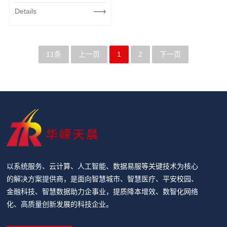
解
数
Details
决
据
方
安
案
全
11条
上一页
1
2
下一页
基
础
软
件
IT
服
务
以系统服务、云计算、人工智能、数据易服等关键技术为核心
企
的解决方案提供商，是面向智慧城市、智慧医疗、平安校园、
业
金融科技、智慧数据助力企事业，提质降本增效、数智化网络
化、高质量创新发展的科技企业。
管
理